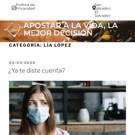
Política de
San
info@vi
Privacidad
Salvador,
El
Salvador
APOSTAR A LA VIDA, LA
MEJOR DECISIÓN
CATEGORÍA:
LÍA LÓPEZ
24/03/2020
¿Ya te diste cuenta?