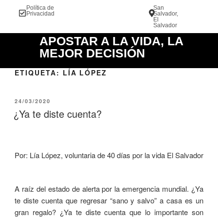
Política de
San
info@vid
Privacidad
Salvador,
El
Salvador
APOSTAR A LA VIDA, LA
MEJOR DECISIÓN
ETIQUETA:
LÍA LÓPEZ
24/03/2020
¿Ya te diste cuenta?
Por: Lía López, voluntaria de 40 días por la vida El Salvador
A raíz del estado de alerta por la emergencia mundial. ¿Ya
te diste cuenta que regresar “sano y salvo” a casa es un
gran regalo? ¿Ya te diste cuenta que lo importante son