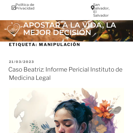
Política de
San
info@vi
Privacidad
Salvador,
El
Salvador
APOSTAR A LA VIDA, LA
MEJOR DECISIÓN
ETIQUETA:
MANIPULACIÓN
21/03/2023
Caso Beatriz: Informe Pericial Instituto de
Medicina Legal