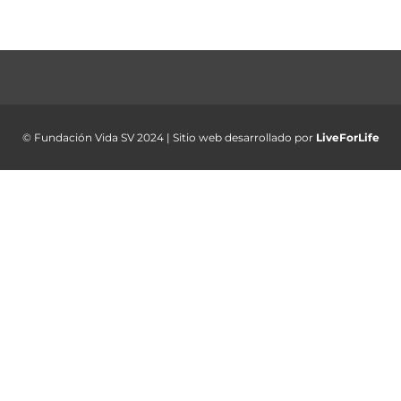
© Fundación Vida SV 2024 | Sitio web desarrollado por
LiveForLife