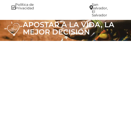
Política de
San
info@vi
Privacidad
Salvador,
El
Salvador
APOSTAR A LA VIDA, LA
MEJOR DECISIÓN
.