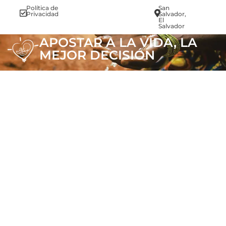
Política de
San
info@vi
Privacidad
Salvador,
El
Salvador
APOSTAR A LA VIDA, LA
MEJOR DECISIÓN
.