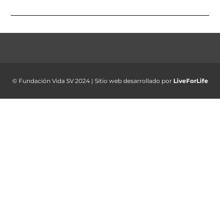
© Fundación Vida SV 2024 | Sitio web desarrollado por
LiveForLife