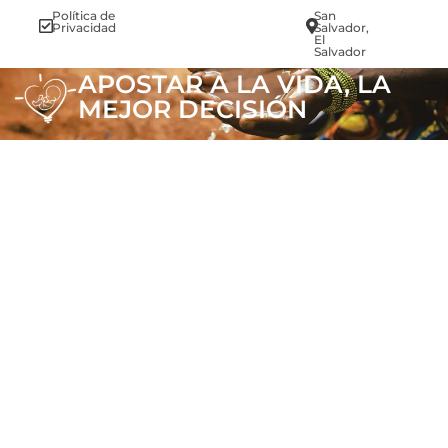
Política de
San
info@vi
Privacidad
Salvador,
El
Salvador
APOSTAR A LA VIDA, LA
MEJOR DECISIÓN
.