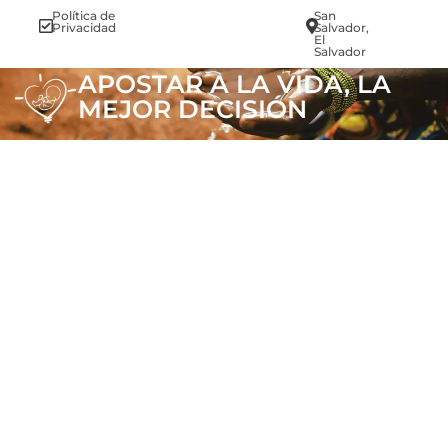
Política de
San
info@vi
Privacidad
Salvador,
El
Salvador
APOSTAR A LA VIDA, LA
MEJOR DECISIÓN
.