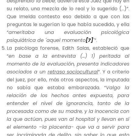
desprendió la bebé
; advierte este Juez que hay en
su relato, una mezcla de lo real y lo sugerido (…)”.
Que Imelda contesto eso debido a que con las
preguntas le sugerían lo que había sucedido, y ella
“
ameritaba una evaluación psicológica
psiquiátrica de ´aquel momento
[7]
´
”.
La psicóloga forense, Edith Salas, estableció que
“
en base a la entrevista (…) 1) peritada al
momento de la evaluación, presenta indicadores
asociados a un
retraso sociocultural
”. Y a criterio
del juez, por ello, más otros aspectos, la imputada
no sabía que estaba embarazada. “
Valgo la
relación de los hechos antes expuesta, para
entender el nivel de ignorancia, tanto de la
procesada como de su madre, y la inocencia con
la que actúan, pues van al hospital y llevan en sí
el elemento –la placenta- que va a servir para
ser incriminada de delito, sin saber lo que esto