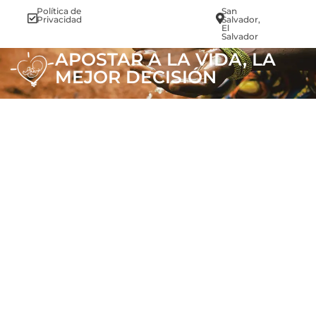
Política de
San
info@vi
Privacidad
Salvador,
El
Salvador
APOSTAR A LA VIDA, LA
MEJOR DECISIÓN
.