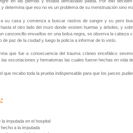
angre en las piernas y estaba demasiado pálida. Por ello deciden
na y determina que eso no es un problema de su menstruación sino má
ge a su casa y comienza a buscar rastros de sangre y su pero busc
asta el otro lado del muro donde existen huertas y árboles, y sob
n canzoncillo envueltos en una bolsa negra, se observa la cabeza c
o de paz de la ciudad y luego la policía a informar de lo visto.
ina que fue a consecuencia del trauma cráneo encefálico severo
 las escoriaciones y hematomas las cuales fueron hechas en vida de
 el que recabo toda la prueba indispensable para que los jueces pudie
:
 la imputada en el hospital
 hecho a la imputada