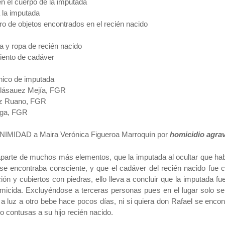
en el cuerpo de la imputada
a la imputada
tro de objetos encontrados en el recién nacido
 y ropa de recién nacido
miento de cadáver
ínico de imputada
elásauez Mejía, FGR
ez Ruano, FGR
ega, FGR
NIMIDAD a Maira Verónica Figueroa Marroquín por
homicidio agr
parte de muchos más elementos, que la imputada al ocultar que hab
e encontraba consciente, y que el cadáver del recién nacido fue co
ión y cubiertos con piedras, ello lleva a concluir que la imputada fu
homicida. Excluyéndose a terceras personas pues en el lugar solo s
luz a otro bebe hace pocos días, ni si quiera don Rafael se encont
o contusas a su hijo recién nacido.