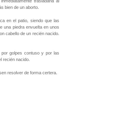
 inmediatamente trasladarla al
s bien de un aborto.
a en el patio, siendo que las
re una piedra envuelta en unos
on cabello de un recién nacido.
 por golpes contuso y por las
l recién nacido.
sen resolver de forma certera.