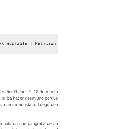
esfavorable
 | 
Petición CIDH
l señor Rafael. El 18 de marzo
o le iba hacer desayuno porque
en, que se acostara. Luego don
la notaron que sangraba de su