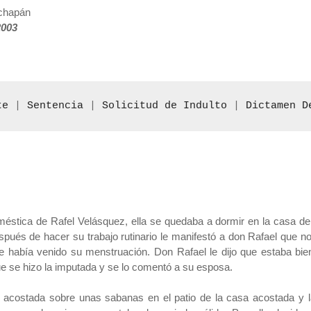
achapán
2003
te
 | 
Sentencia
 | 
Solicitud de Indulto
 | 
Dictamen D
stica de Rafel Velásquez, ella se quedaba a dormir en la casa de
pués de hacer su trabajo rutinario le manifestó a don Rafael que n
e había venido su menstruación. Don Rafael le dijo que estaba bi
e se hizo la imputada y se lo comentó a su esposa.
n acostada sobre unas sabanas en el patio de la casa acostada y 