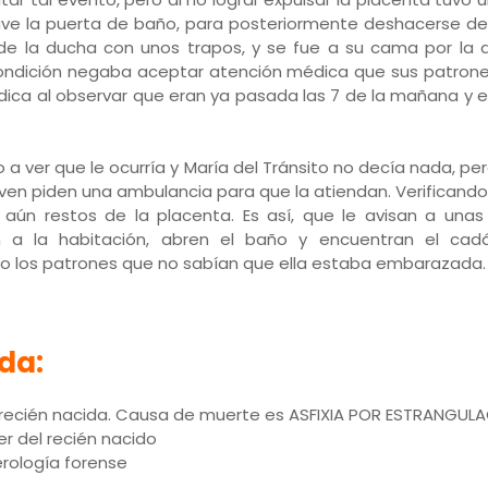
ave la puerta de baño, para posteriormente deshacerse del 
de la ducha con unos trapos, y se fue a su cama por la d
ondición negaba aceptar atención médica que sus patrones
dica al observar que eran ya pasada las 7 de la mañana y e
to a ver que le ocurría y María del Tránsito no decía nada, per
oven piden una ambulancia para que la atiendan. Verificand
 aún restos de la placenta. Es así, que le avisan a un
n a la habitación, abren el baño y encuentran el cadá
so los patrones que no sabían que ella estaba embarazada.
da:
 recién nacida. Causa de muerte es ASFIXIA POR ESTRANGUL
 del recién nacido
erología forense