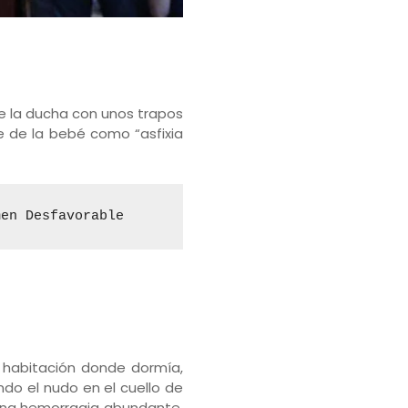
de la ducha con unos trapos
e de la bebé como “asfixia
men Desfavorable
u habitación donde dormía,
ndo el nudo en el cuello de
o una hemorragia abundante,