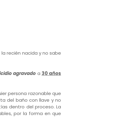
 la recién nacida y no sabe
cidio agravado
a
30 años
quier persona razonable que
rta del baño con llave y no
ías dentro del proceso. La
ables, por la forma en que