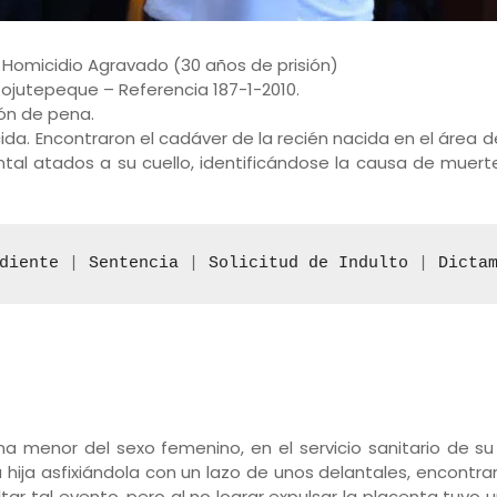
:
Homicidio Agravado (30 años de prisión)
ojutepeque – Referencia 187-1-2010.
ón de pena.
cida. Encontraron el cadáver de la recién nacida en el área 
ntal atados a su cuello, identificándose la causa de muert
diente
 | 
Sentencia
 | 
Solicitud de Indulto
 | 
Dicta
na menor del sexo femenino, en el servicio sanitario de s
hija asfixiándola con un lazo de unos delantales, encontra
tar tal evento, pero al no lograr expulsar la placenta tuv