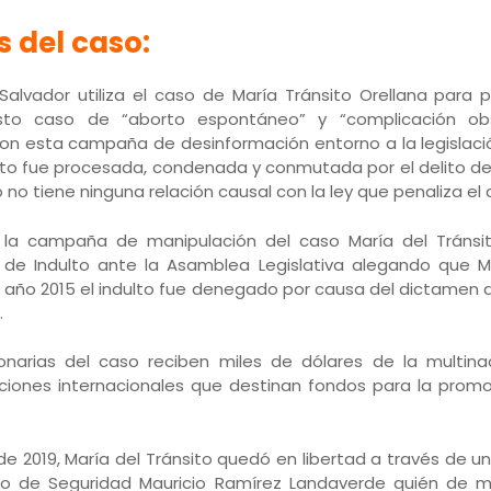
s del caso:
Salvador utiliza el caso de María Tránsito Orellana para 
to caso de “aborto espontáneo” y “complicación obs
on esta campaña de desinformación entorno a la legislaci
sito fue procesada, condenada y conmutada por el delito d
o no tiene ninguna relación causal con la ley que penaliza el 
ió la campaña de manipulación del caso María del Tráns
 de Indulto ante la Asamblea Legislativa alegando que Ma
 año 2015 el indulto fue denegado por causa del dictamen 
.
ionarias del caso reciben miles de dólares de la multina
iones internacionales que destinan fondos para la promoc
de 2019, María del Tránsito quedó en libertad a través de
stro de Seguridad Mauricio Ramírez Landaverde quién de 