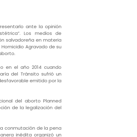
presentarlo ante la opinión
tétrica”. Los medios de
ón salvadoreña en materia
e Homicidio Agravado de su
aborto.
ito en el año 2014 cuando
ría del Tránsito sufrió un
desfavorable emitido por la
cional del aborto Planned
ión de la legalización del
 una conmutación de la pena
manera inédita organizó un