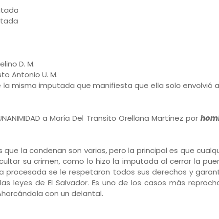
putada
utada
lino D. M.
to Antonio U. M.
 la misma imputada que manifiesta que ella solo envolvió a
NANIMIDAD a María Del Transito Orellana Martínez por
homi
s que la condenan son varias, pero la principal es que cual
ltar su crimen, como lo hizo la imputada al cerrar la pue
la procesada se le respetaron todos sus derechos y garant
as leyes de El Salvador. Es uno de los casos más reproch
Ahorcándola con un delantal.