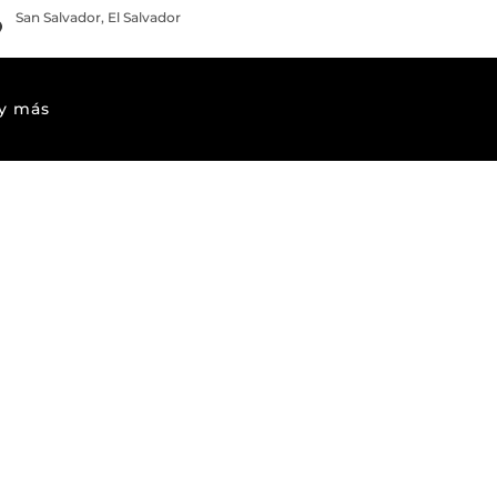
San Salvador, El Salvador
info@vidasv.org
 y más