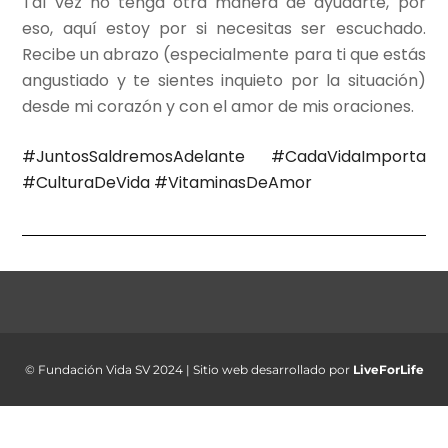
Tal vez no tenga otra manera de ayudarte, por
eso, aquí estoy por si necesitas ser escuchado.
Recibe un abrazo (especialmente para ti que estás
angustiado y te sientes inquieto por la situación)
desde mi corazón y con el amor de mis oraciones.
#JuntosSaldremosAdelante
#CadaVidaImporta
#CulturaDeVida
#VitaminasDeAmor
© Fundación Vida SV 2024 | Sitio web desarrollado por
LiveForLife