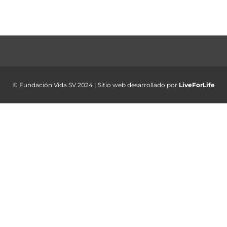
© Fundación Vida SV 2024 | Sitio web desarrollado por
LiveForLife