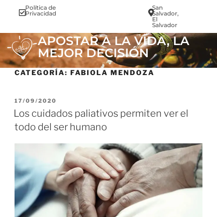
Política de
San
info@vi
Privacidad
Salvador,
El
Salvador
APOSTAR A LA VIDA, LA
MEJOR DECISIÓN
CATEGORÍA:
FABIOLA MENDOZA
17/09/2020
Los cuidados paliativos permiten ver el
todo del ser humano